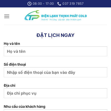
Skip
08:00 - 17:00
037 319 7857
to
content
ĐẶT LỊCH NGAY
Họ và tên
Số điện thoại
Địa chỉ
Nhu cầu của khách hàng