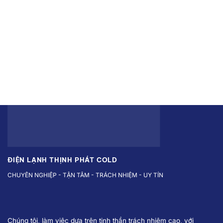
⚙️ Sửa tủ lạnh
⚙️ Sửa máy giặt
⚙️ Vệ sinh máy giặt
⚙️ Vệ sinh máy lạnh
ĐIỆN LẠNH THỊNH PHÁT COLD
CHUYÊN NGHIỆP - TẬN TÂM - TRÁCH NHIỆM - UY TÍN
Chúng tôi, làm việc dựa trên tinh thần trách nhiệm cao, với