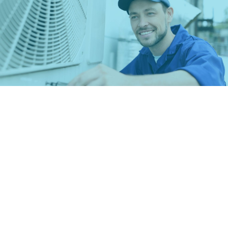
Bảo Trì Điện Lạnh
Tháo lắp máy lạnh
Tháo lắp tất cả máy lạnh treo tường, âm trần
(cassette), giấu trần, áp trần, tủ đứng,… uy tín, tận
tâm, trách nhiệm cao