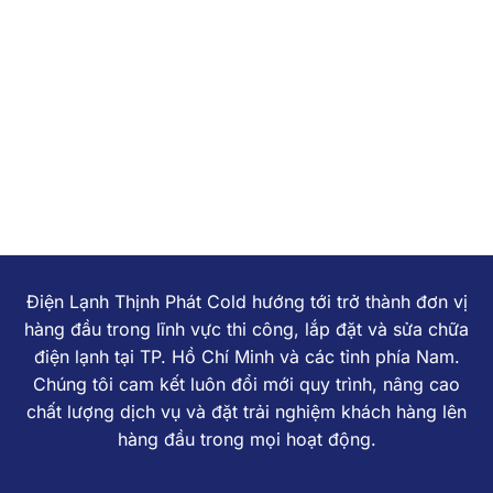
7 CÁCH SỬA MÁY GIẶT TẠI NHÀ HIỆU
QUẢ – TIẾT KIỆM
Trong cuộc sống hiện đại, máy giặt trở thành
một phần không thể thiếu trong [...]
Điện Lạnh Thịnh Phát Cold hướng tới trở thành đơn vị
hàng đầu trong lĩnh vực thi công, lắp đặt và sửa chữa
điện lạnh tại TP. Hồ Chí Minh và các tỉnh phía Nam.
Chúng tôi cam kết luôn đổi mới quy trình, nâng cao
chất lượng dịch vụ và đặt trải nghiệm khách hàng lên
hàng đầu trong mọi hoạt động.