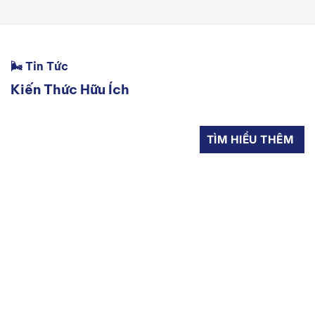
🌬 Tin Tức
Kiến Thức Hữu Ích
TÌM HIỂU THÊM
16
Th10
T