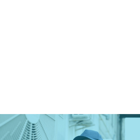
Chúng tôi cam kết mang đến dịch vụ chuyên nghiệp,
hiệu quả và bền vững với đội ngũ kỹ thuật viên tay
nghề cao, trang thiết bị hiện đại và quy trình làm việc
chuẩn mực
Vật tư và Linh kiện Chính hãng
Giá cả minh bạch
Bảo hành dài hạn
Hỗ trợ kỹ thuật 24/7
DỊCH VỤ
Thiết Kế, Lắp Đặt, Sửa Chữa